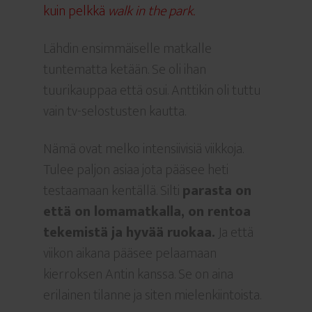
kuin pelkkä
walk in the park.
Lähdin ensimmäiselle matkalle
tuntematta ketään. Se oli ihan
tuurikauppaa että osui. Anttikin oli tuttu
vain tv-selostusten kautta.
Nämä ovat melko intensiivisiä viikkoja.
Tulee paljon asiaa jota pääsee heti
testaamaan kentällä. Silti
parasta on
että on lomamatkalla, on rentoa
tekemistä ja hyvää ruokaa.
Ja että
viikon aikana pääsee pelaamaan
kierroksen Antin kanssa. Se on aina
erilainen tilanne ja siten mielenkiintoista.