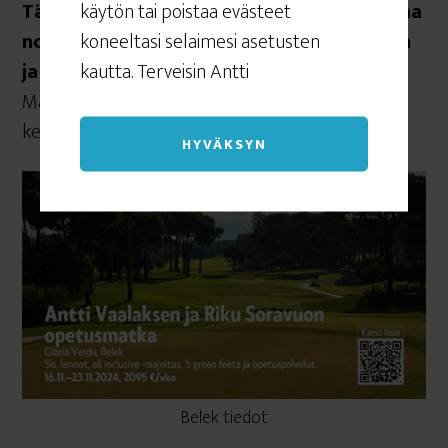
käytön tai poistaa evästeet
Tällä matkalla viikko-ohjelmamme poikkeaa
koneeltasi selaimesi asetusten
normaalista siten että pelaamme aamuisin
kautta. Terveisin Antti
ja treenaamme vasta kierroksen jälkeen.
Matkan tiedot
löytyvät täältä
, huomaa että tällä
kertaa järjestäjänä toimii
OnGolf
.
HYVÄKSYN
Belek tiedot