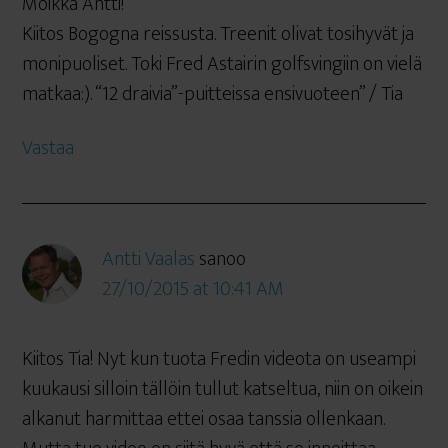
Moikka Antti!
Kiitos Bogogna reissusta. Treenit olivat tosihyvät ja
monipuoliset. Toki Fred Astairin golfsvingiin on vielä
matkaa:). “12 draivia”-puitteissa ensivuoteen” / Tia
Vastaa
Antti Vaalas
sanoo
27/10/2015 at 10:41 AM
Kiitos Tia! Nyt kun tuota Fredin videota on useampi
kuukausi silloin tällöin tullut katseltua, niin on oikein
alkanut harmittaa ettei osaa tanssia ollenkaan.