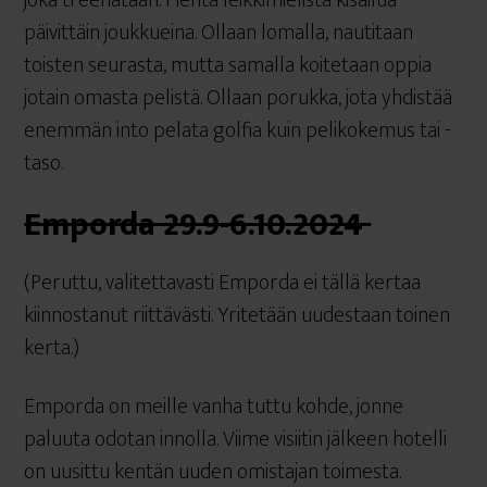
joka treenataan. Pientä leikkimielistä kisailua
päivittäin joukkueina. Ollaan lomalla, nautitaan
toisten seurasta, mutta samalla koitetaan oppia
jotain omasta pelistä. Ollaan porukka, jota yhdistää
enemmän into pelata golfia kuin pelikokemus tai -
taso.
Emporda 29.9-6.10.2024
(Peruttu, valitettavasti Emporda ei tällä kertaa
kiinnostanut riittävästi. Yritetään uudestaan toinen
kerta.)
Emporda on meille vanha tuttu kohde, jonne
paluuta odotan innolla. Viime visiitin jälkeen hotelli
on uusittu kentän uuden omistajan toimesta.