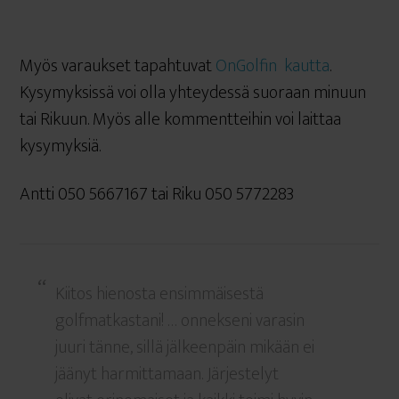
Myös varaukset tapahtuvat
OnGolfin kautta
.
Kysymyksissä voi olla yhteydessä suoraan minuun
tai Rikuun. Myös alle kommentteihin voi laittaa
kysymyksiä.
Antti 050 5667167 tai Riku 050 5772283
Kiitos hienosta ensimmäisestä
golfmatkastani! … onnekseni varasin
juuri tänne, sillä jälkeenpäin mikään ei
jäänyt harmittamaan. Järjestelyt