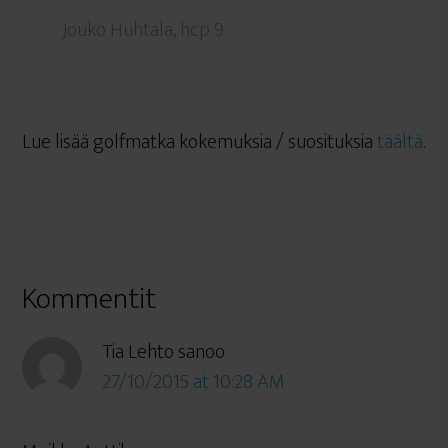
Jouko Huhtala, hcp 9
Lue lisää golfmatka kokemuksia / suosituksia
täältä
.
Kommentit
Tia Lehto
sanoo
27/10/2015 at 10:28 AM