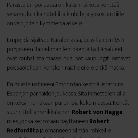
Parasta Empordassa on kaksi mainiota kenttää
sekä se, kuinka hotellilta klubille ja ykkösten tiille
on vain joitain kymmeniä askelia.
Emporda sijaitsee Kataloniassa, bussilla noin 1.5 h
pohjoiseen Barcelonan lentokentältä. Lähialueet
ovat rauhallista maaseutua, isot kaupungit loistavat
poissaolollaan. Ranskan rajalle ei ole pitkä matka.
En muista nähneeni Empordan kenttiä listattuna
Espanjan parhaiden joukossa. Sitä ihmettelen sillä
en keksi moniakaan parempia koko maassa. Kentät
suunnitteli amerikkalainen
Robert von Hagge
,
mies, jonka kerrotaan näyttäneen
Robert
Redfordilta
ja omanneen silmän rohkeille