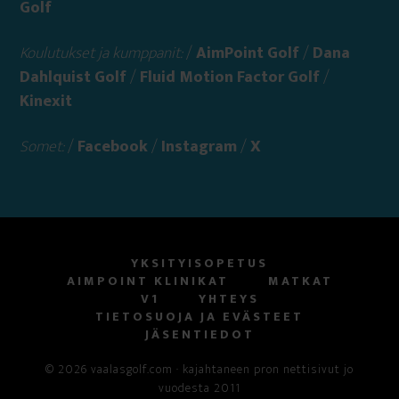
Golf
Koulutukset ja kumppanit:
/
AimPoint Golf
/
Dana
Dahlquist Golf
/
Fluid Motion Factor Golf
/
Kinexit
Somet:
/
Facebook
/
Instagram
/
X
YKSITYISOPETUS
AIMPOINT KLINIKAT
MATKAT
V1
YHTEYS
TIETOSUOJA JA EVÄSTEET
JÄSENTIEDOT
© 2026 vaalasgolf.com · kajahtaneen pron nettisivut jo
vuodesta 2011