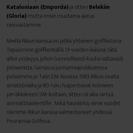
Kataloniaan (Emporda)
ja sitten
Belekiin
(Gloria)
mutta ensin muutama ajatus
reissuistamme.
Meillä Rikun kanssa on pitkä yhteinen golfhistoria.
Tapasimme golfkentällä 13-vuoden ikäisinä. Siitä
alkoi ystävyys, johon luonnollisesti kuului valtavasti
pelaamista. Samassa junnumaajoukkueessa
pelasimme jo Talin EM-kisoissa 1983. Rikun osalta
amatööriaika ja 80-luku huipentuivat kolmeen
peräkkäiseen SM-kultaan, sitten oli aika siirtyä
ammattilaiskentille. Mikä hauskinta, viime vuodet
olemme Rikun kanssa valmentaneet yhdessä
Peuramaa Golfissa.