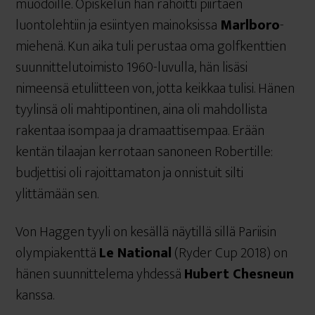
muodoille. Opiskelun hän rahoitti piirtäen
luontolehtiin ja esiintyen mainoksissa
Marlboro
-
miehenä. Kun aika tuli perustaa oma golfkenttien
suunnittelutoimisto 1960-luvulla, hän lisäsi
nimeensä etuliitteen von, jotta keikkaa tulisi. Hänen
tyylinsä oli mahtipontinen, aina oli mahdollista
rakentaa isompaa ja dramaattisempaa. Erään
kentän tilaajan kerrotaan sanoneen Robertille:
budjettisi oli rajoittamaton ja onnistuit silti
ylittämään sen.
Von Haggen tyyli on kesällä näytillä sillä Pariisin
olympiakenttä
Le National
(Ryder Cup 2018) on
hänen suunnittelema yhdessä
Hubert Chesneun
kanssa.