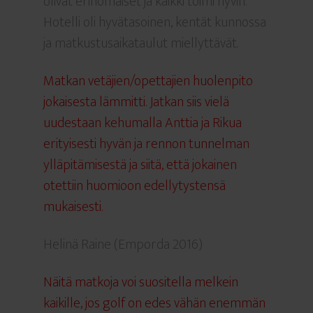
olivat erinomaiset ja kaikki toimi hyvin.
Hotelli oli hyvätasoinen, kentät kunnossa
ja matkustusaikataulut miellyttävät.
Matkan vetäjien/opettajien huolenpito
jokaisesta lämmitti. Jatkan siis vielä
uudestaan kehumalla Anttia ja Rikua
erityisesti hyvän ja rennon tunnelman
ylläpitämisestä ja siitä, että jokainen
otettiin huomioon edellytystensä
mukaisesti.
Helinä Raine (Emporda 2016)
Näitä matkoja voi suositella melkein
kaikille, jos golf on edes vähän enemmän