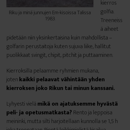
kierros
golfia.
Riku ja minä junnujen Em-kisoissa Talissa
1983.
Treeneiss
ä aiheet
pidetään niin yksinkertaisina kuin mahdollista –
golfarin perustaitoja kuten sujuva liike, hallitut
puolikkaat svingit, chipit, pitchit ja puttaaminen.
Kierroksilla pelaamme ryhmien mukana,
joten
kaikki pelaavat vähintään yhden
kierroksen joko Rikun tai minun kanssani.
Lyhyesti vielä
mikä on ajatuksemme hyvästä
peli- ja opetusmatkasta?
Rento ja leppoisa
meininki, mutta silti harjoitellaan kunnolla se 1,5 h